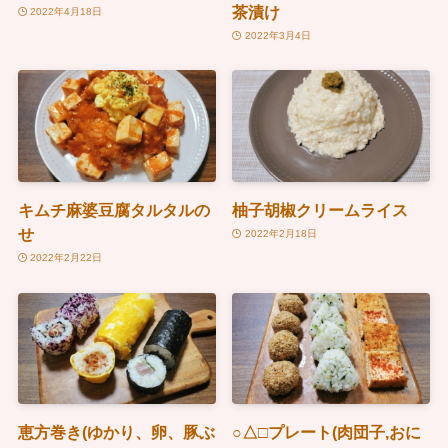
茶漬け
2022年4月18日
2022年3月4日
キムチ麻婆豆腐タルタルの
柚子胡椒クリームライス
せ
2022年2月18日
2022年2月22日
恵方巻き(ゆかり、卵、豚ぶ
○△□プレート(肉団子,おに