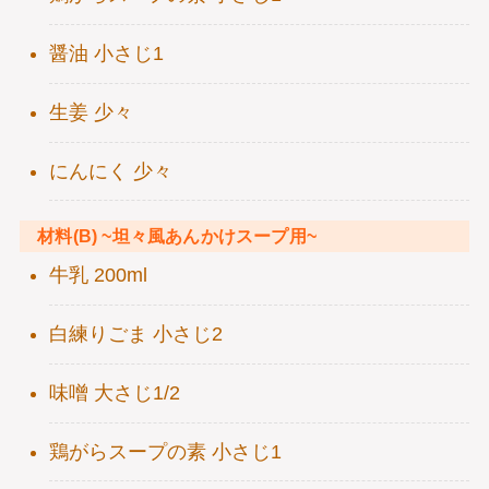
醤油 小さじ1
生姜 少々
にんにく 少々
材料(B) ~坦々風あんかけスープ用~
牛乳 200ml
白練りごま 小さじ2
味噌 大さじ1/2
鶏がらスープの素 小さじ1