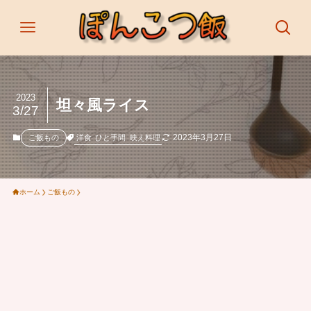
2023
坦々風ライス
3/27
2023年3月27日
洋食
ひと手間
映え料理
ご飯もの
ホーム
ご飯もの